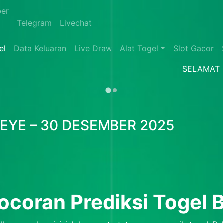
ber
Telegram
Livechat
el
Data Keluaran
Live Draw
Alat Togel
Slot Gacor
SELAMAT DATANG
EYE – 30 DESEMBER 2025
ocoran Prediksi Togel 