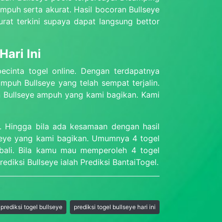
ampuh serta akurat. Hasil bocoran Bullseye
rat terkini supaya dapat langsung bettor
ari Ini
ecinta togel online. Dengan terdapatnya
ampuh Bullseye yang telah sempat terjalin.
n Bullseye ampuh yang kami bagikan. Kami
. Hingga bila ada kesamaan dengan hasil
lseye yang kami bagikan. Umumnya 4 togel
mbali. Bila kamu mau memperoleh 4 togel
diksi Bullseye ialah Prediksi BantaiTogel.
prediksi togel bullseye
prediksi togel bullseye hari ini