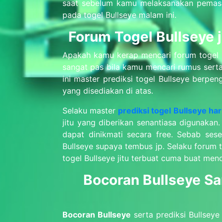
saat sebelum kamu melaksanakan pemasa
pada togel Bullseye malam ini.
Forum Togel Bullseye 
Apakah kamu kerap mencari forum togel Bu
sangat pas bila kamu mencari rumus sert
ini master prediksi togel Bullseye berpe
yang disediakan di atas.
Selaku master
prediksi togel Bullseye hari
jitu yang diberikan senantiasa digunakan.
dapat dinikmati secara free. Sebab sese
Bullseye supaya tembus jp. Selaku forum t
togel Bullseye jitu terbuat cuma buat men
Bocoran Bullseye Sa
Bocoran Bullseye
serta prediksi Bullsey