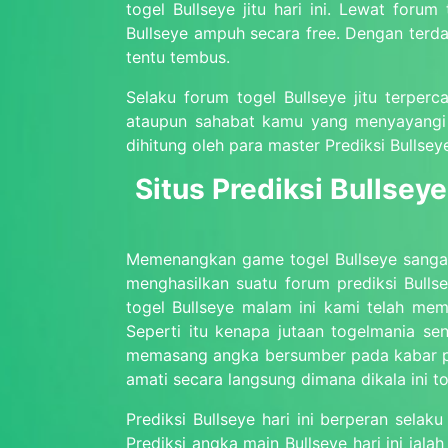
togel Bullseye jitu hari ini. Lewat for
Bullseye ampuh secara free. Dengan terda
tentu tembus.
Selaku forum togel Bullseye jitu terper
ataupun sahabat kamu yang menyayangi to
dihitung oleh para master Prediksi Bullseye
Situs Prediksi Bullsey
Memenangkan game togel Bullseye sangat 
menghasilkan suatu forum prediksi Bullse
togel Bullseye malam ini kami telah mem
Seperti itu kenapa jutaan togelmania se
memasang angka bersumber pada kabar pada 
amati secara langsung dimana dikala ini t
Prediksi Bullseye hari ini berperan selak
Prediksi angka main Bullseye hari ini ial