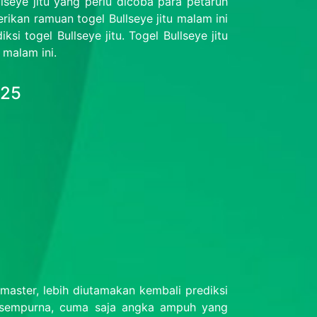
lseye jitu yang perlu dicoba para petaruh
rikan ramuan togel Bullseye jitu malam ini
i togel Bullseye jitu. Togel Bullseye jitu
 malam ini.
025
master, lebih diutamakan kembali prediksi
ng sempurna, cuma saja angka ampuh yang