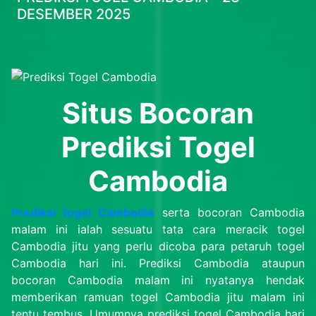
DESEMBER 2025
Situs Bocoran
Prediksi Togel
Cambodia
Prediksi togel Cambodia
serta bocoran Cambodia
malam ini ialah sesuatu tata cara meracik togel
Cambodia jitu yang perlu dicoba para petaruh togel
Cambodia hari ini. Prediksi Cambodia ataupun
bocoran Cambodia malam ini nyatanya hendak
memberikan ramuan togel Cambodia jitu malam ini
tentu tembus. Umumnya prediksi togel Cambodia hari