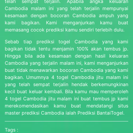
telah sempat terjalin. Apabila angka keluaran
Cambodia malam ini yang telah terjalin mempunyai
kesamaan dengan bocoran Cambodia ampuh yang
kami bagikan. Kami menganjurkan kamu buat
memasang cocok prediksi kamu sendiri terlebih dulu.
Sebab tiap prediksi togel Cambodia yang kami
bagikan tidak tentu menjamin 100% akan tembus jp.
Hingga bila ada kesamaan dengan hasil keluaran
Cambodia yang terjalin malam ini, kami menganjurkan
buat tidak menawarkan bocoran Cambodia yang kami
bagikan. Umumnya 4 togel Cambodia jitu malam ini
yang telah sempat terjalin hendak berkemungkinan
kecil buat keluar kembali. Bila kamu mau memperoleh
4 togel Cambodia jitu malam ini buat tembus jp kami
merekomendasikan kamu buat mendatangi situs
master prediksi Cambodia ialah Prediksi BantaiTogel.
Tags :