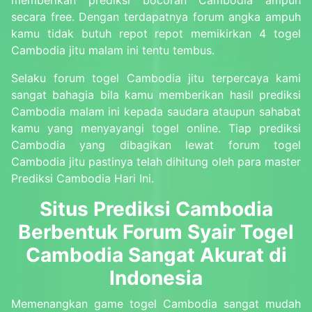
memberikan prediksi bocoran Cambodia ampuh
secara free. Dengan terdapatnya forum angka ampuh
kamu tidak butuh repot repot memikirkan 4 togel
Cambodia jitu malam ini tentu tembus.
Selaku forum togel Cambodia jitu terpercaya kami
sangat bahagia bila kamu memberikan hasil prediksi
Cambodia malam ini kepada saudara ataupun sahabat
kamu yang menyayangi togel online. Tiap prediksi
Cambodia yang dibagikan lewat forum togel
Cambodia jitu pastinya telah dihitung oleh para master
Prediksi Cambodia Hari Ini.
Situs Prediksi Cambodia
Berbentuk Forum Syair Togel
Cambodia Sangat Akurat di
Indonesia
Memenangkan game togel Cambodia sangat mudah