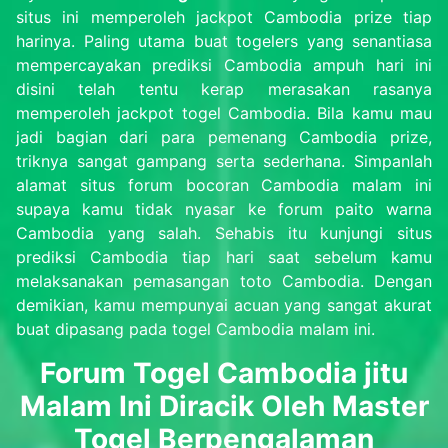
situs ini memperoleh jackpot Cambodia prize tiap
harinya. Paling utama buat togelers yang senantiasa
mempercayakan prediksi Cambodia ampuh hari ini
disini telah tentu kerap merasakan rasanya
memperoleh jackpot togel Cambodia. Bila kamu mau
jadi bagian dari para pemenang Cambodia prize,
triknya sangat gampang serta sederhana. Simpanlah
alamat situs forum bocoran Cambodia malam ini
supaya kamu tidak nyasar ke forum paito warna
Cambodia yang salah. Sehabis itu kunjungi situs
prediksi Cambodia tiap hari saat sebelum kamu
melaksanakan pemasangan toto Cambodia. Dengan
demikian, kamu mempunyai acuan yang sangat akurat
buat dipasang pada togel Cambodia malam ini.
Forum Togel Cambodia jitu
Malam Ini Diracik Oleh Master
Togel Berpengalaman