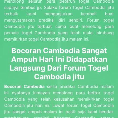
menolong seluruh para petaruh togel Cambodia
supaya tembus jp. Selaku forum togel Cambodia jitu
terbaik kami menganjurkan kembali buat
mengutamakan prediksi diri sendiri. Forum togel
Cambodia jitu terbuat cuma buat menolong para
pemain togel Cambodia yang telah mulai bimbang
memikirkan togel Cambodia jitu malam ini.
Bocoran Cambodia Sangat
Ampuh Hari Ini Didapatkan
Langsung Dari Forum Togel
Cambodia jitu
Bocoran Cambodia
serta prediksi Cambodia malam
ini nyatanya lumayan menolong para bettor togel
Cambodia yang telah kesusahan memikirkan togel
Cambodia jitu hari ini. Lewat forum togel Cambodia
jitu sangat ampuh malam ini pasti saja kami hendak