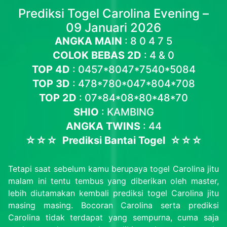
Prediksi Togel Carolina Evening –
09 Januari 2026
ANGKA MAIN
:
8 0 4 7 5
COLOK BEBAS 2D
:
4 & 0
TOP 4D
:
0457*8047*7540*5084
TOP 3D
:
478*780*047*804*708
TOP 2D
:
07*84*08*80*48*70
SHIO
:
KAMBING
ANGKA TWINS
:
44
☆☆☆
Prediksi Bantai Togel
☆☆☆
Tetapi saat sebelum kamu berupaya togel Carolina jitu
malam ini tentu tembus yang diberikan oleh master,
lebih diutamakan kembali prediksi togel Carolina jitu
masing masing. Bocoran Carolina serta prediksi
Carolina tidak terdapat yang sempurna, cuma saja