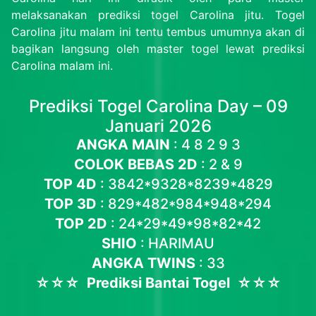
melaksanakan prediksi togel Carolina jitu. Togel
Carolina jitu malam ini tentu tembus umumnya akan di
bagikan langsung oleh master togel lewat prediksi
Carolina malam ini.
Prediksi Togel Carolina Day – 09
Januari 2026
ANGKA MAIN
:
4 8 2 9 3
COLOK BEBAS 2D
:
2 & 9
TOP 4D
:
3842*9328*8239*4829
TOP 3D
:
829*482*984*948*294
TOP 2D
:
24*29*49*98*82*42
SHIO
:
HARIMAU
ANGKA TWINS
:
33
☆☆☆
Prediksi Bantai Togel
☆☆☆