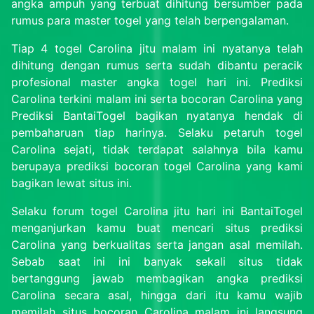
angka ampuh yang terbuat dihitung bersumber pada
rumus para master togel yang telah berpengalaman.
Tiap 4 togel Carolina jitu malam ini nyatanya telah
dihitung dengan rumus serta sudah dibantu peracik
profesional master angka togel hari ini. Prediksi
Carolina terkini malam ini serta bocoran Carolina yang
Prediksi BantaiTogel bagikan nyatanya hendak di
pembaharuan tiap harinya. Selaku petaruh togel
Carolina sejati, tidak terdapat salahnya bila kamu
berupaya prediksi bocoran togel Carolina yang kami
bagikan lewat situs ini.
Selaku forum togel Carolina jitu hari ini BantaiTogel
menganjurkan kamu buat mencari situs prediksi
Carolina yang berkualitas serta jangan asal memilah.
Sebab saat ini ini banyak sekali situs tidak
bertanggung jawab membagikan angka prediksi
Carolina secara asal, hingga dari itu kamu wajib
memilah situs bocoran Carolina malam ini langsung