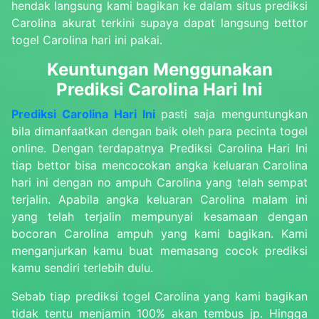
hendak langsung kami bagikan ke dalam situs prediksi
Carolina akurat terkini supaya dapat langsung bettor
togel Carolina hari ini pakai.
Keuntungan Menggunakan
Prediksi Carolina Hari Ini
Prediksi Carolina Hari Ini
pasti saja menguntungkan
bila dimanfaatkan dengan baik oleh para pecinta togel
online. Dengan terdapatnya Prediksi Carolina Hari Ini
tiap bettor bisa mencocokan angka keluaran Carolina
hari ini dengan no ampuh Carolina yang telah sempat
terjalin. Apabila angka keluaran Carolina malam ini
yang telah terjalin mempunyai kesamaan dengan
bocoran Carolina ampuh yang kami bagikan. Kami
menganjurkan kamu buat memasang cocok prediksi
kamu sendiri terlebih dulu.
Sebab tiap prediksi togel Carolina yang kami bagikan
tidak tentu menjamin 100% akan tembus jp. Hingga