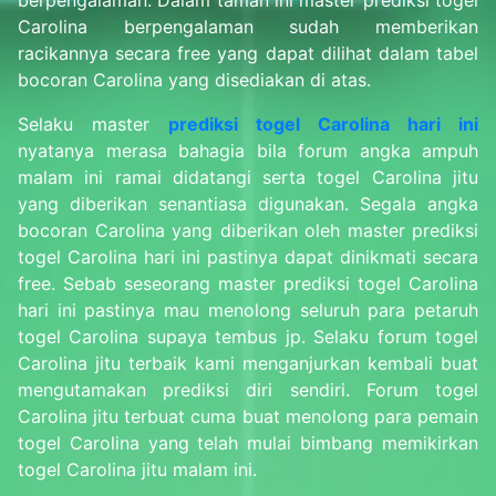
berpengalaman. Dalam taman ini master prediksi togel
Carolina berpengalaman sudah memberikan
racikannya secara free yang dapat dilihat dalam tabel
bocoran Carolina yang disediakan di atas.
Selaku master
prediksi togel Carolina hari ini
nyatanya merasa bahagia bila forum angka ampuh
malam ini ramai didatangi serta togel Carolina jitu
yang diberikan senantiasa digunakan. Segala angka
bocoran Carolina yang diberikan oleh master prediksi
togel Carolina hari ini pastinya dapat dinikmati secara
free. Sebab seseorang master prediksi togel Carolina
hari ini pastinya mau menolong seluruh para petaruh
togel Carolina supaya tembus jp. Selaku forum togel
Carolina jitu terbaik kami menganjurkan kembali buat
mengutamakan prediksi diri sendiri. Forum togel
Carolina jitu terbuat cuma buat menolong para pemain
togel Carolina yang telah mulai bimbang memikirkan
togel Carolina jitu malam ini.