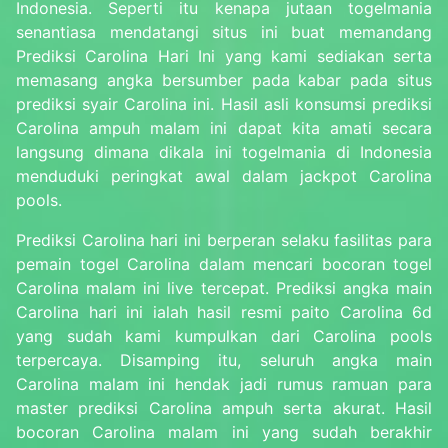
Indonesia. Seperti itu kenapa jutaan togelmania
senantiasa mendatangi situs ini buat memandang
Prediksi Carolina Hari Ini yang kami sediakan serta
memasang angka bersumber pada kabar pada situs
prediksi syair Carolina ini. Hasil asli konsumsi prediksi
Carolina ampuh malam ini dapat kita amati secara
langsung dimana dikala ini togelmania di Indonesia
menduduki peringkat awal dalam jackpot Carolina
pools.
Prediksi Carolina hari ini berperan selaku fasilitas para
pemain togel Carolina dalam mencari bocoran togel
Carolina malam ini live tercepat. Prediksi angka main
Carolina hari ini ialah hasil resmi paito Carolina 6d
yang sudah kami kumpulkan dari Carolina pools
terpercaya. Disamping itu, seluruh angka main
Carolina malam ini hendak jadi rumus ramuan para
master prediksi Carolina ampuh serta akurat. Hasil
bocoran Carolina malam ini yang sudah berakhir