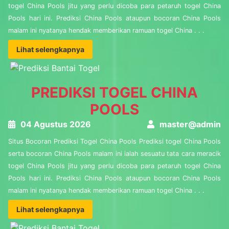
togel China Pools jitu yang perlu dicoba para petaruh togel China
Pools hari ini. Prediksi China Pools ataupun bocoran China Pools
malam ini nyatanya hendak memberikan ramuan togel China . . .
Lihat selengkapnya
PREDIKSI TOGEL CHINA
POOLS
04 Agustus 2026
master@admin
Situs Bocoran Prediksi Togel China Pools Prediksi togel China Pools
serta bocoran China Pools malam ini ialah sesuatu tata cara meracik
togel China Pools jitu yang perlu dicoba para petaruh togel China
Pools hari ini. Prediksi China Pools ataupun bocoran China Pools
malam ini nyatanya hendak memberikan ramuan togel China . . .
Lihat selengkapnya