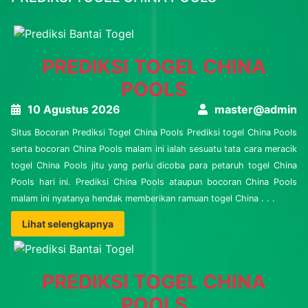
PREDIKSI TOGEL CHINA
POOLS
10 Agustus 2026
master@admin
Situs Bocoran Prediksi Togel China Pools Prediksi togel China Pools
serta bocoran China Pools malam ini ialah sesuatu tata cara meracik
togel China Pools jitu yang perlu dicoba para petaruh togel China
Pools hari ini. Prediksi China Pools ataupun bocoran China Pools
malam ini nyatanya hendak memberikan ramuan togel China . . .
Lihat selengkapnya
PREDIKSI TOGEL CHINA
POOLS