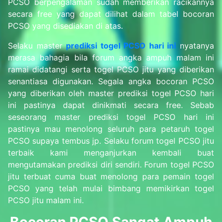
PCSO berpengalaman sudah memberikan racikannya
secara free yang dapat dilihat dalam tabel bocoran
PCSO yang disediakan di atas.
Selaku master
prediksi togel PCSO hari ini
nyatanya
merasa bahagia bila forum angka ampuh malam ini
ramai didatangi serta togel PCSO jitu yang diberikan
senantiasa digunakan. Segala angka bocoran PCSO
yang diberikan oleh master prediksi togel PCSO hari
ini pastinya dapat dinikmati secara free. Sebab
seseorang master prediksi togel PCSO hari ini
pastinya mau menolong seluruh para petaruh togel
PCSO supaya tembus jp. Selaku forum togel PCSO jitu
terbaik kami menganjurkan kembali buat
mengutamakan prediksi diri sendiri. Forum togel PCSO
jitu terbuat cuma buat menolong para pemain togel
PCSO yang telah mulai bimbang memikirkan togel
PCSO jitu malam ini.