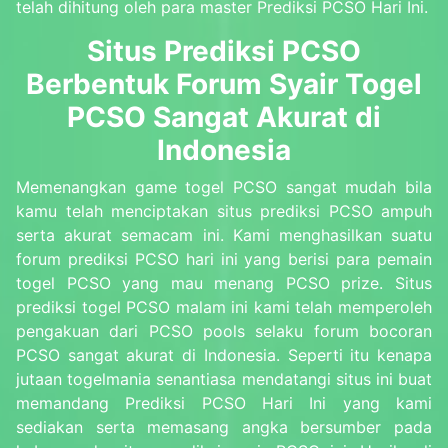
telah dihitung oleh para master Prediksi PCSO Hari Ini.
Situs Prediksi PCSO
Berbentuk Forum Syair Togel
PCSO Sangat Akurat di
Indonesia
Memenangkan game togel PCSO sangat mudah bila
kamu telah menciptakan situs prediksi PCSO ampuh
serta akurat semacam ini. Kami menghasilkan suatu
forum prediksi PCSO hari ini yang berisi para pemain
togel PCSO yang mau menang PCSO prize. Situs
prediksi togel PCSO malam ini kami telah memperoleh
pengakuan dari PCSO pools selaku forum bocoran
PCSO sangat akurat di Indonesia. Seperti itu kenapa
jutaan togelmania senantiasa mendatangi situs ini buat
memandang Prediksi PCSO Hari Ini yang kami
sediakan serta memasang angka bersumber pada