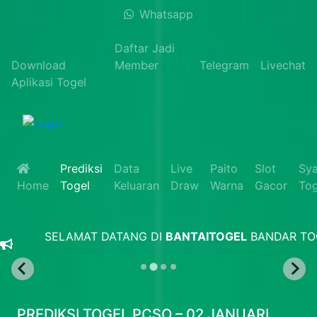
Whatsapp
Daftar Jadi
Download
Member
Telegram
Livechat
Aplikasi Togel
Prediksi
Data
Live
Paito
Slot
Sya
Home
Togel
Keluaran
Draw
Warna
Gacor
Tog
SELAMAT DATANG DI
BANTAI
TOGEL
BANDAR TOGEL O
PREDIKSI TOGEL PCSO – 02 JANUARI