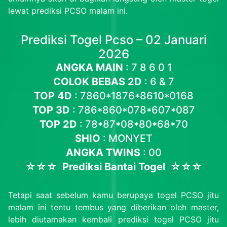
lewat prediksi PCSO malam ini.
Prediksi Togel Pcso – 02 Januari
2026
ANGKA MAIN
:
7 8 6 0 1
COLOK BEBAS 2D
:
6 & 7
TOP 4D
:
7860*1876*8610*0168
TOP 3D
:
786*860*078*607*087
TOP 2D
:
78*87*08*80*68*70
SHIO
:
MONYET
ANGKA TWINS
:
00
☆☆☆
Prediksi Bantai Togel
☆☆☆
Tetapi saat sebelum kamu berupaya togel PCSO jitu
malam ini tentu tembus yang diberikan oleh master,
lebih diutamakan kembali prediksi togel PCSO jitu