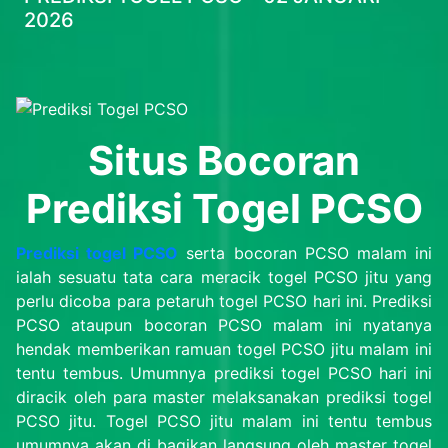
2026
Situs Bocoran
Prediksi Togel PCSO
Prediksi togel PCSO
serta bocoran PCSO malam ini
ialah sesuatu tata cara meracik togel PCSO jitu yang
perlu dicoba para petaruh togel PCSO hari ini. Prediksi
PCSO ataupun bocoran PCSO malam ini nyatanya
hendak memberikan ramuan togel PCSO jitu malam ini
tentu tembus. Umumnya prediksi togel PCSO hari ini
diracik oleh para master melaksanakan prediksi togel
PCSO jitu. Togel PCSO jitu malam ini tentu tembus
umumnya akan di bagikan langsung oleh master togel