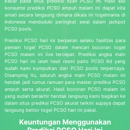
kabar pada situs prediksi syair PCSO ini. Hasil asli
konsumsi prediksi PCSO ampuh malam ini dapat kita
amati secara langsung dimana dikala ini togelmania di
Indonesia menduduki peringkat awal dalam jackpot
PCSO pools.
Prediksi PCSO hari ini berperan selaku fasilitas para
pemain togel PCSO dalam mencari bocoran togel
PCSO malam ini live tercepat. Prediksi angka main
PCSO hari ini ialah hasil resmi paito PCSO 6d yang
sudah kami kumpulkan dari PCSO pools terpercaya.
Disamping itu, seluruh angka main PCSO malam ini
hendak jadi rumus ramuan para master prediksi PCSO
ampuh serta akurat. Hasil bocoran PCSO malam ini
yang sudah berakhir hendak langsung kami bagikan ke
dalam situs prediksi PCSO akurat terkini supaya dapat
langsung bettor togel PCSO hari ini pakai.
Keuntungan Menggunakan