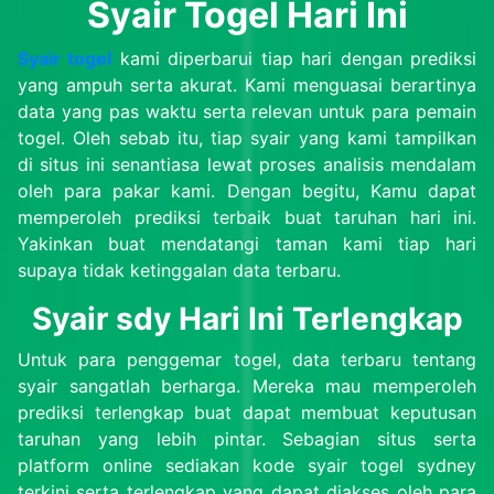
Syair Togel Hari Ini
Syair togel
kami diperbarui tiap hari dengan prediksi
yang ampuh serta akurat. Kami menguasai berartinya
data yang pas waktu serta relevan untuk para pemain
togel. Oleh sebab itu, tiap syair yang kami tampilkan
di situs ini senantiasa lewat proses analisis mendalam
oleh para pakar kami. Dengan begitu, Kamu dapat
memperoleh prediksi terbaik buat taruhan hari ini.
Yakinkan buat mendatangi taman kami tiap hari
supaya tidak ketinggalan data terbaru.
Syair sdy Hari Ini Terlengkap
Untuk para penggemar togel, data terbaru tentang
syair sangatlah berharga. Mereka mau memperoleh
prediksi terlengkap buat dapat membuat keputusan
taruhan yang lebih pintar. Sebagian situs serta
platform online sediakan kode syair togel sydney
terkini serta terlengkap yang dapat diakses oleh para