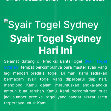
Syair Togel Sydney
Hari Ini
Selamat datang di Prediksi BantaiTogel
Syair Togel
Sydney
, tempat berkumpulnya para master syair yang
lagi mencari prediksi togel. Di mari, kami sediakan
bermacam syair togel yang diperbarui tiap hari,
menolong Kamu dalam merumuskan angka-angka
ampuh buat taruhan Kamu. Kami berkomitmen buat
jadi sumber prediksi togel yang sangat akurat serta
terpercaya untuk Kamu.