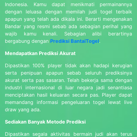
Indonesia. Kamu dapat menikmati permainannya
dengan leluasa dengan memilah judi togel terbaik
apapun yang telah ada dikala ini. Berarti mengenakan
Bandar yang resmi sebab ada sebagian perihal yang
wajib kamu kenali. Sebagian alibi berartinya
bergabung dengan
Prediksi BantaiTogel
.
Mendapatkan Prediksi Akurat
Dipastikan 100% player tidak akan hadapi kerugian
serta penipuan apapun sebab seluruh prediksinya
akurat serta pas sasaran. Telah bekerja sama dengan
industri internasional di luar negara jadi senantiasa
menciptakan hasil keluaran secara pas. Player dapat
memandang informasi pengeluaran togel lewat live
draw yang ada.
Sediakan Banyak Metode Prediksi
Dipastikan segala aktivitas bermain judi akan terus