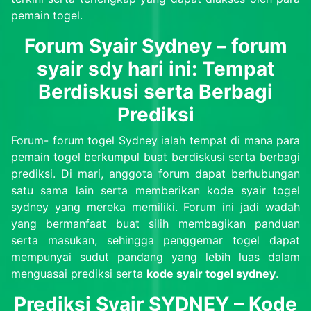
pemain togel.
Forum Syair Sydney – forum
syair sdy hari ini: Tempat
Berdiskusi serta Berbagi
Prediksi
Forum- forum togel Sydney ialah tempat di mana para
pemain togel berkumpul buat berdiskusi serta berbagi
prediksi. Di mari, anggota forum dapat berhubungan
satu sama lain serta memberikan kode syair togel
sydney yang mereka memiliki. Forum ini jadi wadah
yang bermanfaat buat silih membagikan panduan
serta masukan, sehingga penggemar togel dapat
mempunyai sudut pandang yang lebih luas dalam
menguasai prediksi serta
kode syair togel sydney
.
Prediksi Syair SYDNEY – Kode